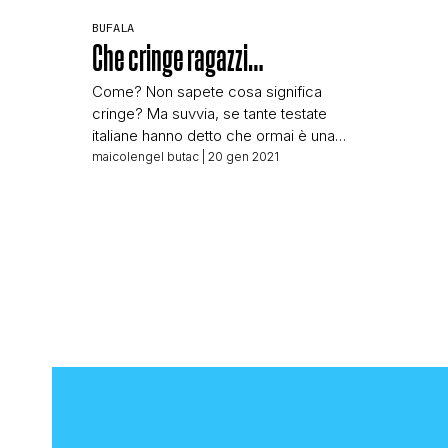
BUFALA
Che cringe ragazzi…
Come? Non sapete cosa significa
cringe? Ma suvvia, se tante testate
italiane hanno detto che ormai è una
parola italiana, ad esempio qui potete
maicolengel butac
| 20 gen 2021
leggere Il Fatto Quotidiano, che titola:
“Cringe” diventa una parola italiana,
arriva la “certificazione” dell’Accademia
della Crusca. Ecco perché e cosa
significa L’articolo sul FQ è senza firma,
perché nessuno ha […]