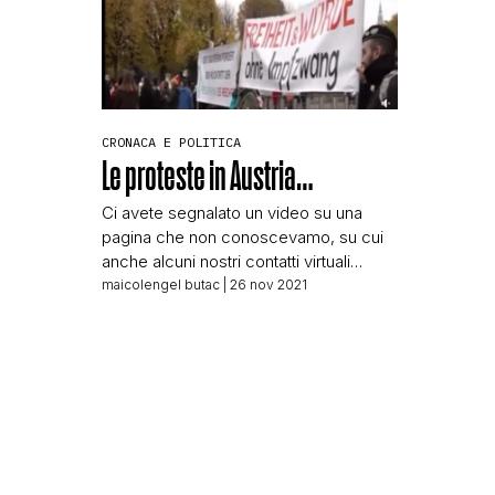
CRONACA E POLITICA
Le proteste in Austria…
Ci avete segnalato un video su una
pagina che non conoscevamo, su cui
anche alcuni nostri contatti virtuali
hanno il like: Tirano e dintorni, nata il 10
maicolengel butac
| 26 nov 2021
agosto 2021, pagina che dai contenuti
che vedo non fa altro che
disinformazione seriale, quando in
descrizione invece dovrebbe trattare
quanto accade a, appunto, Tirano e
dintorni. No, […]