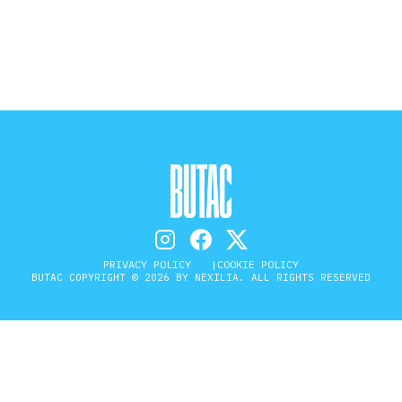
STORIA E CITAZIONI
INTRATTENIMENTO
COMPLOTTI, LEGGENDE URBANE ED
EVERGREEN
PRIVACY POLICY
COOKIE POLICY
BUTAC COPYRIGHT © 2026 BY NEXILIA. ALL RIGHTS RESERVED
EDITORIALI
TRUFFE E SOCIAL NETWORK