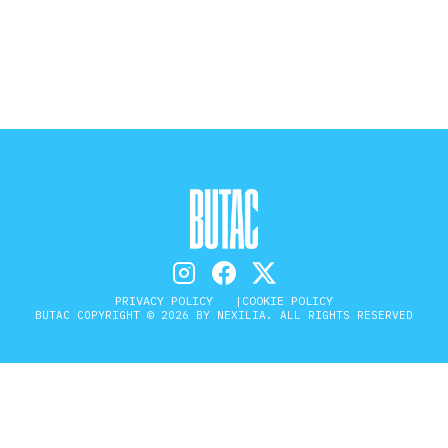
STORIA E CITAZIONI
INTRATTENIMENTO
COMPLOTTI, LEGGENDE URBANE ED
EVERGREEN
PRIVACY POLICY
COOKIE POLICY
EDITORIALI
BUTAC COPYRIGHT © 2026 BY NEXILIA. ALL RIGHTS RESERVED
TRUFFE E SOCIAL NETWORK