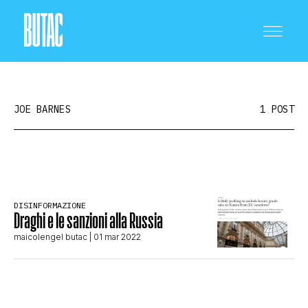
JOE BARNES
1 POST
CRONACA E POLITICA
DISINFORMAZIONE
Draghi e le sanzioni alla Russia
SCIENZA E TECNOLOGIA
maicolengel butac
| 01 mar 2022
SALUTE E MEDICINA