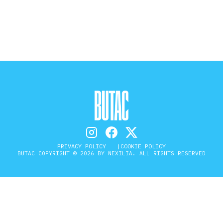
STORIA E CITAZIONI
INTRATTENIMENTO
COMPLOTTI, LEGGENDE URBANE ED
EVERGREEN
PRIVACY POLICY
COOKIE POLICY
BUTAC COPYRIGHT © 2026 BY NEXILIA. ALL RIGHTS RESERVED
EDITORIALI
TRUFFE E SOCIAL NETWORK