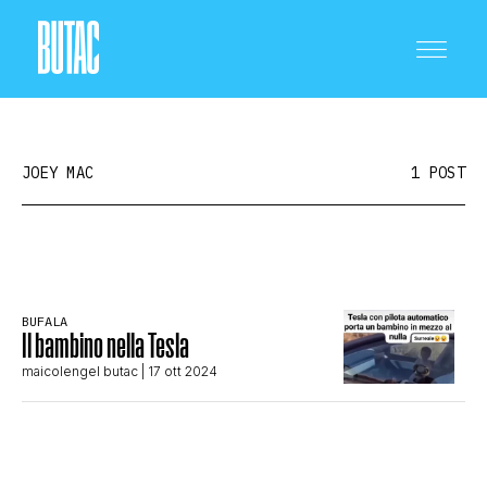
JOEY MAC
1 POST
CRONACA E POLITICA
BUFALA
Il bambino nella Tesla
SCIENZA E TECNOLOGIA
maicolengel butac
| 17 ott 2024
SALUTE E MEDICINA