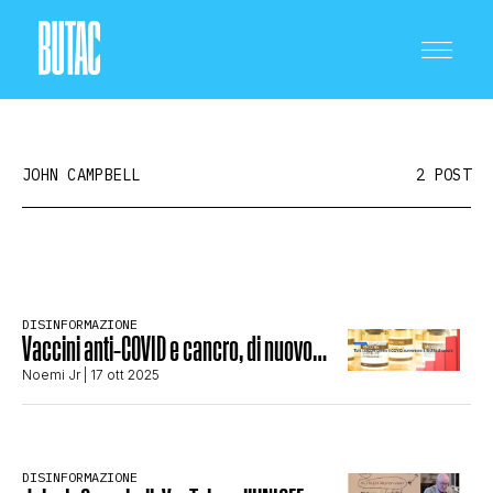
JOHN CAMPBELL
2 POST
CRONACA E POLITICA
DISINFORMAZIONE
Vaccini anti-COVID e cancro, di nuovo…
SCIENZA E TECNOLOGIA
Noemi Jr
| 17 ott 2025
SALUTE E MEDICINA
DISINFORMAZIONE