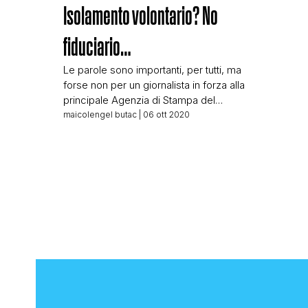
Isolamento volontario? No
fiduciario…
Le parole sono importanti, per tutti, ma
forse non per un giornalista in forza alla
principale Agenzia di Stampa del
nostro Paese, l’ANSA. Il giornalista
maicolengel butac
| 06 ott 2020
scrive un breve articolo il 3 ottobre
sulla vicenda Juve-Napoli, e riporta: Nel
documento della Asl (di cui l’ANSA ha
preso visione) che ha messo in
fibrillazione l’intero calcio italiano, […]