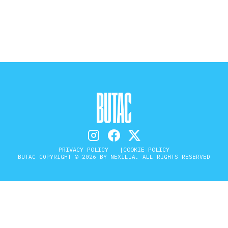
STORIA E CITAZIONI
INTRATTENIMENTO
COMPLOTTI, LEGGENDE URBANE ED
EVERGREEN
PRIVACY POLICY
COOKIE POLICY
BUTAC COPYRIGHT © 2026 BY NEXILIA. ALL RIGHTS RESERVED
EDITORIALI
TRUFFE E SOCIAL NETWORK