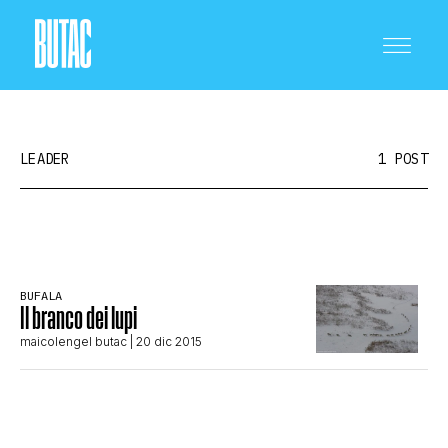
LEADER
1 POST
CRONACA E POLITICA
BUFALA
Il branco dei lupi
SCIENZA E TECNOLOGIA
maicolengel butac
| 20 dic 2015
SALUTE E MEDICINA