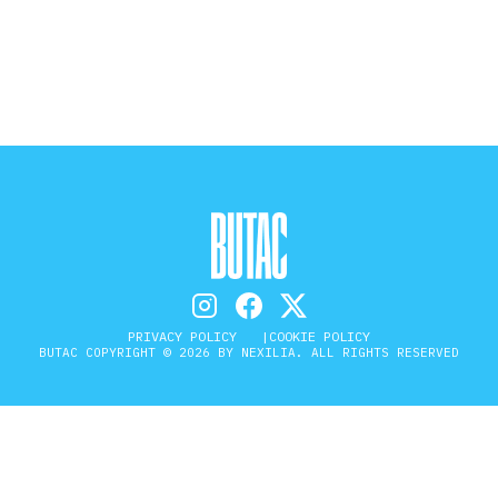
STORIA E CITAZIONI
INTRATTENIMENTO
COMPLOTTI, LEGGENDE URBANE ED
EVERGREEN
PRIVACY POLICY
COOKIE POLICY
EDITORIALI
BUTAC COPYRIGHT © 2026 BY NEXILIA. ALL RIGHTS RESERVED
TRUFFE E SOCIAL NETWORK