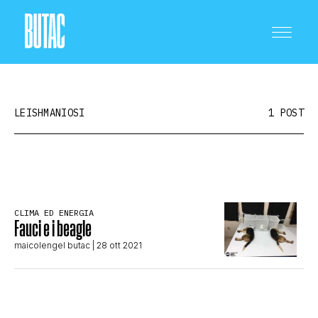
LEISHMANIOSI
1 POST
CRONACA E POLITICA
CLIMA ED ENERGIA
Fauci e i beagle
SCIENZA E TECNOLOGIA
maicolengel butac
| 28 ott 2021
SALUTE E MEDICINA