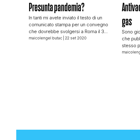
Presunta pandemia?
Antivac
In tanti mi avete inviato il testo di un
gas
comunicato stampa per un convegno
che dovrebbe svolgersi a Roma il 3
Sono gio
ottobre 2020. Titolo del convegno:
maicolengel butac
| 22 set 2020
che pubb
LIBERTÀ DI SCELTA SECONDO SCIENZA
stesso po
E COSCIENZA. Effetti delle leggi
canali. M
maicoleng
“Lorenzin” e “Azzolina” sulle nuove
l’associ
generazioni. Al convegno partecipano
questione
svariati relatori, su cui onestamente non
cosa fan
mi sento di dire […]
queste 
FANNO?
NATURAL
CREANO