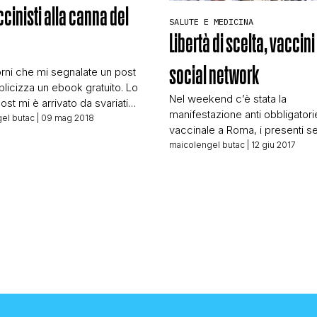
cinisti alla canna del
STORIA E CITAZIONI
SALUTE E MEDICINA
Libertà di scelta, vaccini
social network
rni che mi segnalate un post
INTRATTENIMENTO
licizza un ebook gratuito. Lo
Nel weekend c’è stata la
st mi è arrivato da svariati
manifestazione anti obbligatori
a la fonte alla fine è una sola,
el butac
| 09 mag 2018
COMPLOTTI, LEGGENDE URBANE ED EVERGREE
vaccinale a Roma, i presenti 
azione SUM. L’ebook in
alcuni erano tre miliardi secondo
maicolengel butac
| 12 giu 2017
 s’intitola: Le vaccinazioni
quattro gatti, ma onestamente 
no Online viene spinto con
importa quanti fossero, quello 
parole: LE VACCINAZIONI COSA
EDITORIALI
importa è guardare e analizza
 DISTRUGGONO L’IMMUNITÀ
voi quali fossero le idee di que
E, INVALIDANO, UCCIDONO,
genitori preoccupati (e informa
 […]
TRUFFE E SOCIAL NETWORK
come le hanno espresse. […]
CLIMA ED ENERGIA