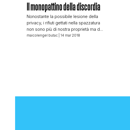
Il monopattino della discordia
Nonostante la possibile lesione della
privacy, i rifiuti gettati nella spazzatura
non sono più di nostra proprietà ma del
Comune: quindi, frugare nella
maicolengel butac
| 14 mar 2018
spazzatura è furto ma nei confronti
dell’amministrazione. Così comincia un
articolo sul sito La Legge Per Tutti, e
credo che non ci sia modo migliore
per cominciare (e finire) un articolo di
[…]