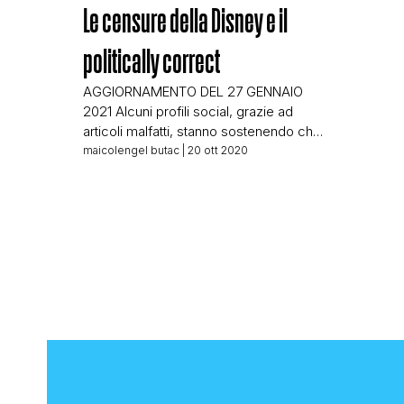
Le censure della Disney e il
politically correct
AGGIORNAMENTO DEL 27 GENNAIO
2021 Alcuni profili social, grazie ad
articoli malfatti, stanno sostenendo che
la Disney stia ulteriormente censurando
maicolengel butac
| 20 ott 2020
i propri cartoni animati, non è così,
sono solo state introdotti dei limiti d’età
per alcuni dei loro cartoni visto i
contenuti che includono stereotipi
razziali oggi decisamente meno
tollerati. Disney non ha eliminato quegli
[…]