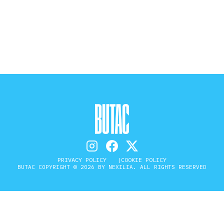
STORIA E CITAZIONI
INTRATTENIMENTO
COMPLOTTI, LEGGENDE URBANE ED
EVERGREEN
EDITORIALI
PRIVACY POLICY
COOKIE POLICY
BUTAC COPYRIGHT © 2026 BY NEXILIA. ALL RIGHTS RESERVED
TRUFFE E SOCIAL NETWORK