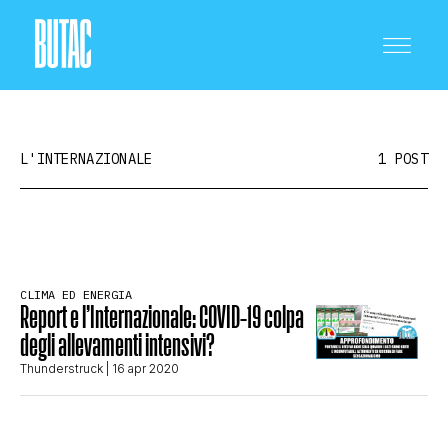
L'INTERNAZIONALE
1 POST
CRONACA E POLITICA
CLIMA ED ENERGIA
Report e l’Internazionale: COVID-19 colpa
SCIENZA E TECNOLOGIA
degli allevamenti intensivi?
Thunderstruck
| 16 apr 2020
SALUTE E MEDICINA