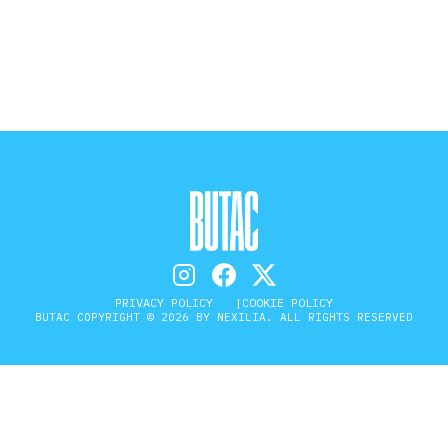
STORIA E CITAZIONI
INTRATTENIMENTO
COMPLOTTI, LEGGENDE URBANE ED
EVERGREEN
PRIVACY POLICY
COOKIE POLICY
EDITORIALI
BUTAC COPYRIGHT © 2026 BY NEXILIA. ALL RIGHTS RESERVED
TRUFFE E SOCIAL NETWORK