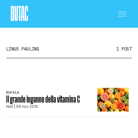
LINUS PAULING
1 POST
CRONACA E POLITICA
BUFALA
Il grande inganno della vitamina C
SCIENZA E TECNOLOGIA
Neil
| 09 nov 2015
SALUTE E MEDICINA