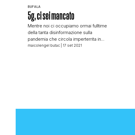
BUFALA
5g, ci sei mancato
Mentre noi ci occupiamo ormai fulltime
della tanta disinformazione sulla
pandemia che circola imperterrita in
rete, altri se ne infischiano della
maicolengel butac
| 17 set 2021
pandemia e continuano la loro opera di
disinformazione su altre tematiche. È il
caso dei nostri amici di Stop al 5G, i
quali non hanno mai smesso la loro
battaglia che ormai prosegue da […]