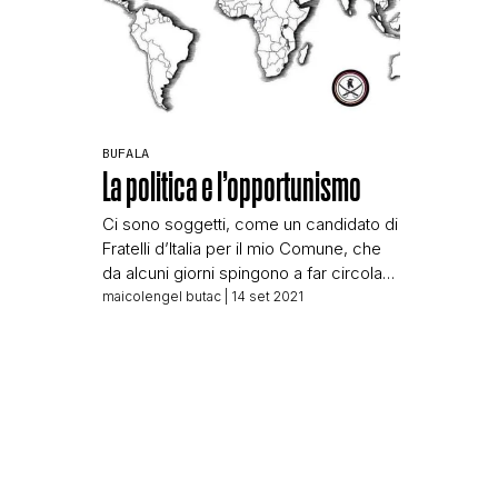
BUFALA
La politica e l’opportunismo
Ci sono soggetti, come un candidato di
Fratelli d’Italia per il mio Comune, che
da alcuni giorni spingono a far circolare
quest’immagine: Dove si vede la
maicolengel butac
| 14 set 2021
mappa del mondo con la frase in
evidenza: Mappa dei paesi che hanno
adottato il Green Pass E questo testo
come accompagnamento: E nulla
volevo solo far notare alle […]