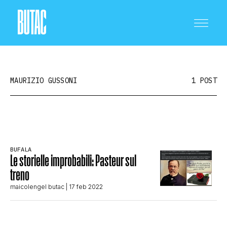
MAURIZIO GUSSONI
1 POST
CRONACA E POLITICA
BUFALA
Le storielle improbabili: Pasteur sul
SCIENZA E TECNOLOGIA
treno
maicolengel butac
| 17 feb 2022
SALUTE E MEDICINA