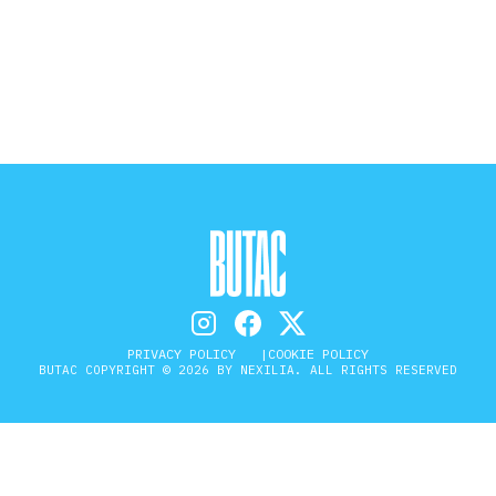
STORIA E CITAZIONI
INTRATTENIMENTO
COMPLOTTI, LEGGENDE URBANE ED
EVERGREEN
EDITORIALI
PRIVACY POLICY
COOKIE POLICY
BUTAC COPYRIGHT © 2026 BY NEXILIA. ALL RIGHTS RESERVED
TRUFFE E SOCIAL NETWORK