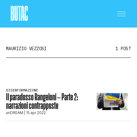
MAURIZIO VEZZOSI
1 POST
CRONACA E POLITICA
DISINFORMAZIONE
Il paradosso Rangeloni – Parte 2:
SCIENZA E TECNOLOGIA
narrazioni contrapposte
anDREAM
| 15 apr 2022
SALUTE E MEDICINA