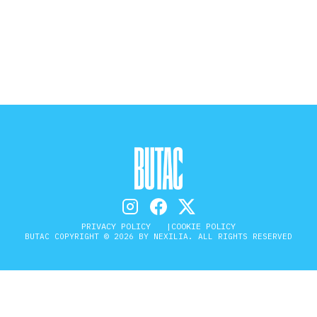
STORIA E CITAZIONI
INTRATTENIMENTO
COMPLOTTI, LEGGENDE URBANE ED
EVERGREEN
EDITORIALI
PRIVACY POLICY
COOKIE POLICY
BUTAC COPYRIGHT © 2026 BY NEXILIA. ALL RIGHTS RESERVED
TRUFFE E SOCIAL NETWORK