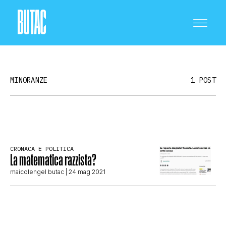
MINORANZE
1 POST
CRONACA E POLITICA
CRONACA E POLITICA
La matematica razzista?
SCIENZA E TECNOLOGIA
maicolengel butac
| 24 mag 2021
SALUTE E MEDICINA