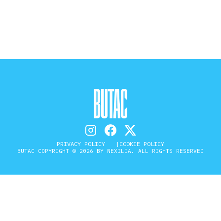
STORIA E CITAZIONI
INTRATTENIMENTO
COMPLOTTI, LEGGENDE URBANE ED
EVERGREEN
PRIVACY POLICY
COOKIE POLICY
BUTAC COPYRIGHT © 2026 BY NEXILIA. ALL RIGHTS RESERVED
EDITORIALI
TRUFFE E SOCIAL NETWORK