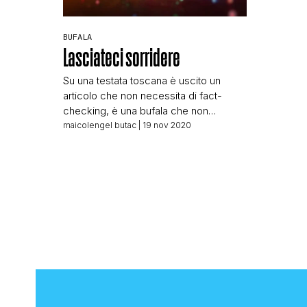
BUFALA
Lasciateci sorridere
Su una testata toscana è uscito un
articolo che non necessita di fact-
checking, è una bufala che non
dovrebbe in alcuna maniera far venire
maicolengel butac
| 19 nov 2020
dubbi. Ma siccome mi ha fatto
sorridere e me l’avete segnalata in due
in meno di un’ora, ho deciso di
riportarla qui, anche per riposare un po’
la testa da notizie […]