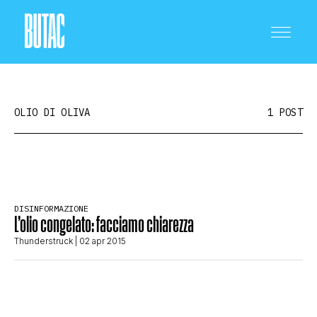
OLIO DI OLIVA
1 POST
CRONACA E POLITICA
DISINFORMAZIONE
L’olio congelato: facciamo chiarezza
SCIENZA E TECNOLOGIA
Thunderstruck
| 02 apr 2015
SALUTE E MEDICINA