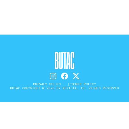
STORIA E CITAZIONI
INTRATTENIMENTO
COMPLOTTI, LEGGENDE URBANE ED
EVERGREEN
PRIVACY POLICY
COOKIE POLICY
BUTAC COPYRIGHT © 2026 BY NEXILIA. ALL RIGHTS RESERVED
EDITORIALI
TRUFFE E SOCIAL NETWORK