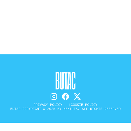
STORIA E CITAZIONI
INTRATTENIMENTO
COMPLOTTI, LEGGENDE URBANE ED
EVERGREEN
EDITORIALI
PRIVACY POLICY
COOKIE POLICY
BUTAC COPYRIGHT © 2026 BY NEXILIA. ALL RIGHTS RESERVED
TRUFFE E SOCIAL NETWORK