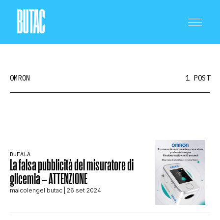
OMRON
1 POST
CRONACA E POLITICA
BUFALA
SCIENZA E TECNOLOGIA
La falsa pubblicità del misuratore di
glicemia – ATTENZIONE
maicolengel butac
| 26 set 2024
SALUTE E MEDICINA