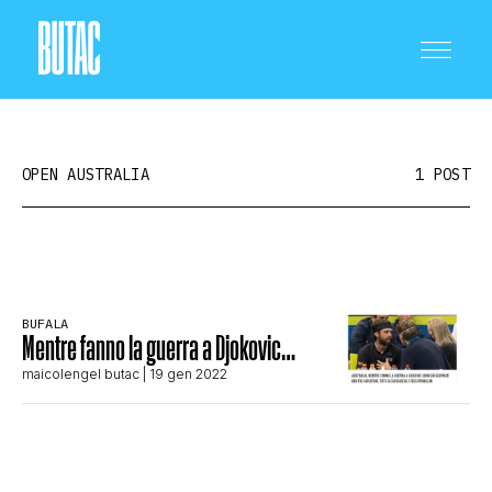
OPEN AUSTRALIA
1 POST
CRONACA E POLITICA
BUFALA
Mentre fanno la guerra a Djokovic…
SCIENZA E TECNOLOGIA
maicolengel butac
| 19 gen 2022
SALUTE E MEDICINA