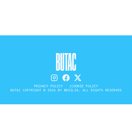
STORIA E CITAZIONI
INTRATTENIMENTO
COMPLOTTI, LEGGENDE URBANE ED
EVERGREEN
PRIVACY POLICY
COOKIE POLICY
BUTAC COPYRIGHT © 2026 BY NEXILIA. ALL RIGHTS RESERVED
EDITORIALI
TRUFFE E SOCIAL NETWORK