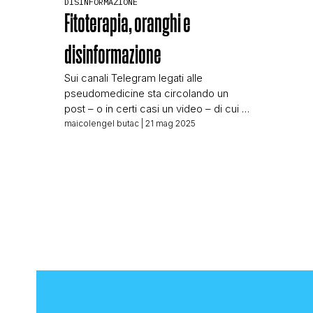
DISINFORMAZIONE
Fitoterapia, oranghi e
disinformazione
Sui canali Telegram legati alle
pseudomedicine sta circolando un
post – o in certi casi un video – di cui vi
riportiamo il testo integrale: L’ORANGO
maicolengel butac
| 21 mag 2025
CHE HA SCONVOLGO GLI SCIENZIATI. È
CAPACE DI CURARSI
AUTONOMAMENTE DA GRAVI LESIONI
CON PIANTE MEDICINALI, GUARENDO
PERFETTAMENTE IN POCHE
SETTIMANE. LA STORIA DI RAKUS! 🔥La
scienzah ufficiale minimizza […]