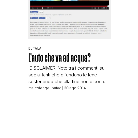
BUFALA
L’auto che va ad acqua?
DISCLAIMER: Noto tra i commenti sui
social tanti che difendono le Iene
sostenendo che alla fine non dicono
che l’auto vada ad acqua e che
maicolengel butac
| 30 ago 2014
spieghino il discorso sul risparmio di
carburante con dovizia. Il problema
però è che danno visibilità ad un
sistema già noto, spacciandolo come
invenzione rivoluzionaria, e che
facendolo danno spazio ad […]