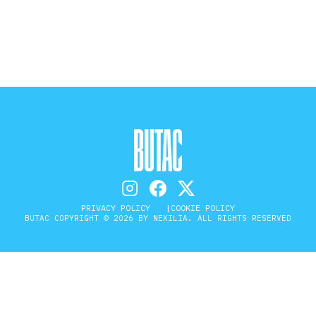
STORIA E CITAZIONI
INTRATTENIMENTO
COMPLOTTI, LEGGENDE URBANE ED
EVERGREEN
PRIVACY POLICY
COOKIE POLICY
BUTAC COPYRIGHT © 2026 BY NEXILIA. ALL RIGHTS RESERVED
EDITORIALI
TRUFFE E SOCIAL NETWORK