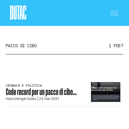
PACCO DI CIBO
1 POST
CRONACA E POLITICA
CRONACA E POLITICA
Code record per un pacco di cibo…
SCIENZA E TECNOLOGIA
maicolengel butac
| 24 mar 2021
SALUTE E MEDICINA