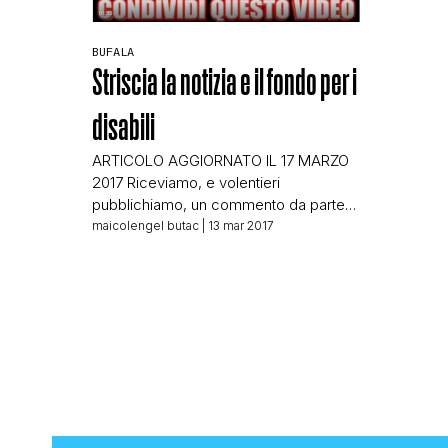
BUFALA
Striscia la notizia e il fondo per i
disabili
ARTICOLO AGGIORNATO IL 17 MARZO
2017 Riceviamo, e volentieri
pubblichiamo, un commento da parte
del duo comico Ficarra e Picone:
maicolengel butac
| 13 mar 2017
Scusate la nostra intromissione, ma ci
sembra doveroso a questo punto.
Siamo sempre dalla parte di chi cerca
di capirci qualcosa 🙂 e quindi anche in
questo sito è importante che si eserciti
la libertà […]