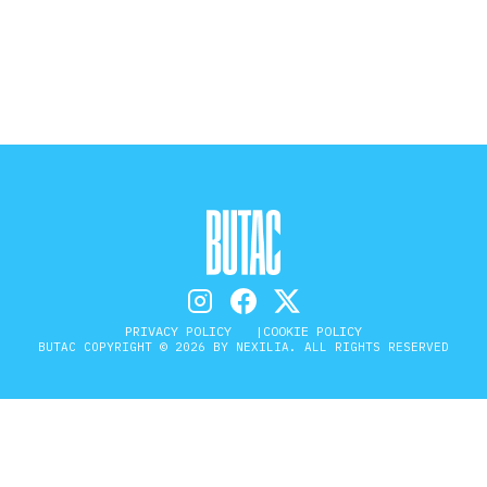
STORIA E CITAZIONI
INTRATTENIMENTO
COMPLOTTI, LEGGENDE URBANE ED
EVERGREEN
PRIVACY POLICY
COOKIE POLICY
EDITORIALI
BUTAC COPYRIGHT © 2026 BY NEXILIA. ALL RIGHTS RESERVED
TRUFFE E SOCIAL NETWORK