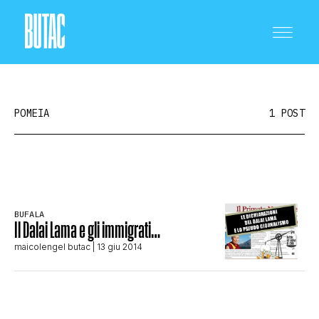
POMEIA
1 POST
CRONACA E POLITICA
BUFALA
Il Dalai Lama e gli immigrati…
SCIENZA E TECNOLOGIA
maicolengel butac
| 13 giu 2014
SALUTE E MEDICINA