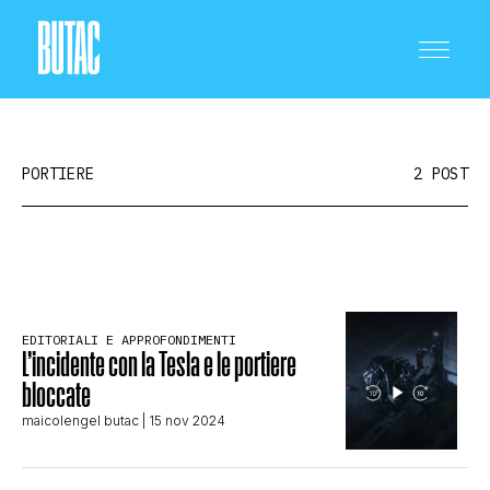
PORTIERE
2 POST
CRONACA E POLITICA
EDITORIALI E APPROFONDIMENTI
SCIENZA E TECNOLOGIA
L’incidente con la Tesla e le portiere
bloccate
maicolengel butac
| 15 nov 2024
SALUTE E MEDICINA