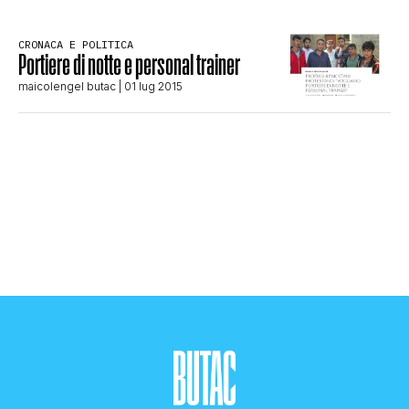
STORIA E CITAZIONI
CRONACA E POLITICA
Portiere di notte e personal trainer
maicolengel butac
| 01 lug 2015
INTRATTENIMENTO
COMPLOTTI, LEGGENDE URBANE ED
EVERGREEN
EDITORIALI
TRUFFE E SOCIAL NETWORK