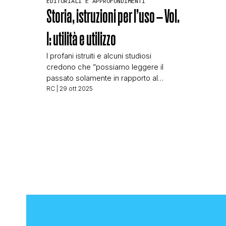
EDITORIALI E APPROFONDIMENTI
Storia, istruzioni per l’uso – Vol.
I: utilità e utilizzo
I profani istruiti e alcuni studiosi
credono che ”possiamo leggere il
passato solamente in rapporto al
presente”. [Ciò sarebbe dovuto a]
RC
| 29 ott 2025
ostacoli insuperabili, come la
soggettività psicologica, i bias culturali,
le inclinazioni politiche e la più grande
di tutte – la lingua. I profani aderiscono
a questa visione perché questa
infonde in loro il (falso) […]