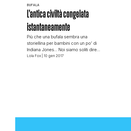
BUFALA
L’antica civiltà congelata
istantaneamente
Più che una bufala sembra una
storiellina per bambini con un po’ di
Indiana Jones… Noi siamo soliti dire
“basta la parola”: ci riferiamo ai nomi
Lola Fox
| 10 gen 2017
inclusi nella nostra inossidabile black
list, pagine a credibilità zero. Se lo
dicono loro, allora è una bufala!
Siccome però ritengo che questa
nostra vecchia usanza stia dando i
primi segni di […]