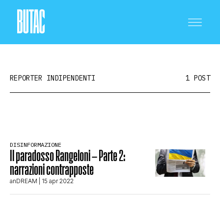
REPORTER INDIPENDENTI
1 POST
CRONACA E POLITICA
DISINFORMAZIONE
Il paradosso Rangeloni – Parte 2:
SCIENZA E TECNOLOGIA
narrazioni contrapposte
anDREAM
| 15 apr 2022
SALUTE E MEDICINA