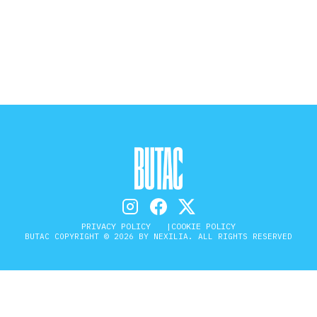
STORIA E CITAZIONI
INTRATTENIMENTO
COMPLOTTI, LEGGENDE URBANE ED
EVERGREEN
EDITORIALI
PRIVACY POLICY
COOKIE POLICY
BUTAC COPYRIGHT © 2026 BY NEXILIA. ALL RIGHTS RESERVED
TRUFFE E SOCIAL NETWORK