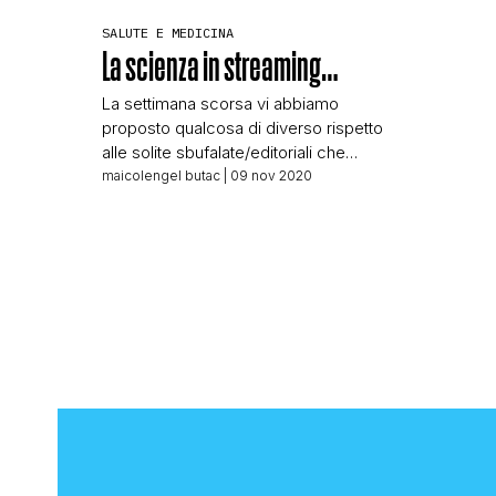
SALUTE E MEDICINA
La scienza in streaming…
La settimana scorsa vi abbiamo
proposto qualcosa di diverso rispetto
alle solite sbufalate/editoriali che
trovate da queste parti. Un’intervista al
maicolengel butac
| 09 nov 2020
prof. Riccardo Zecchina, esperto
d’intelligenza artificiale. L’intervista era
stata fatta per introdurre ai lettori di un
sito come BUTAC l’evento organizzato
dalla Fondazione Veronesi che
comincia proprio oggi: Science for
peace and health Un evento […]