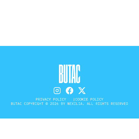
STORIA E CITAZIONI
INTRATTENIMENTO
COMPLOTTI, LEGGENDE URBANE ED
EVERGREEN
EDITORIALI
PRIVACY POLICY
COOKIE POLICY
BUTAC COPYRIGHT © 2026 BY NEXILIA. ALL RIGHTS RESERVED
TRUFFE E SOCIAL NETWORK