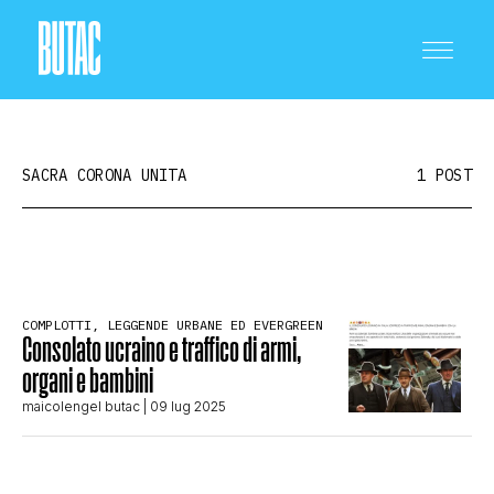
SACRA CORONA UNITA
1 POST
CRONACA E POLITICA
COMPLOTTI, LEGGENDE URBANE ED EVERGREEN
Consolato ucraino e traffico di armi,
SCIENZA E TECNOLOGIA
organi e bambini
maicolengel butac
| 09 lug 2025
SALUTE E MEDICINA