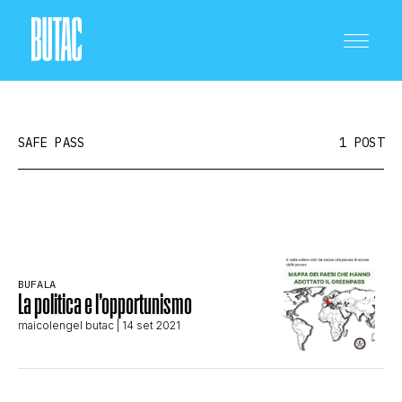
SAFE PASS
1 POST
CRONACA E POLITICA
BUFALA
SCIENZA E TECNOLOGIA
La politica e l’opportunismo
maicolengel butac
| 14 set 2021
SALUTE E MEDICINA