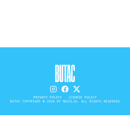
STORIA E CITAZIONI
INTRATTENIMENTO
COMPLOTTI, LEGGENDE URBANE ED
EVERGREEN
EDITORIALI
PRIVACY POLICY
COOKIE POLICY
BUTAC COPYRIGHT © 2026 BY NEXILIA. ALL RIGHTS RESERVED
TRUFFE E SOCIAL NETWORK