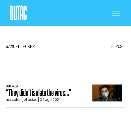
SAMUEL ECKERT
1 POST
CRONACA E POLITICA
BUFALA
“They didn’t isolate the virus…”
SCIENZA E TECNOLOGIA
maicolengel butac
| 04 ago 2021
SALUTE E MEDICINA