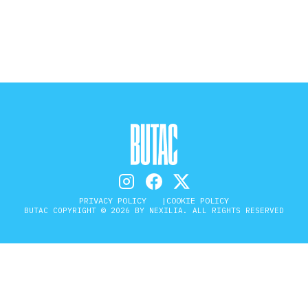
STORIA E CITAZIONI
INTRATTENIMENTO
COMPLOTTI, LEGGENDE URBANE ED
EVERGREEN
PRIVACY POLICY
COOKIE POLICY
BUTAC COPYRIGHT © 2026 BY NEXILIA. ALL RIGHTS RESERVED
EDITORIALI
TRUFFE E SOCIAL NETWORK