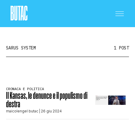
SARUS SYSTEM
1 POST
CRONACA E POLITICA
CRONACA E POLITICA
Il Kansas, le denunce e il populismo di
SCIENZA E TECNOLOGIA
destra
maicolengel butac
| 26 giu 2024
SALUTE E MEDICINA