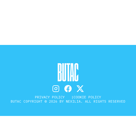
STORIA E CITAZIONI
INTRATTENIMENTO
COMPLOTTI, LEGGENDE URBANE ED
EVERGREEN
EDITORIALI
PRIVACY POLICY
COOKIE POLICY
BUTAC COPYRIGHT © 2026 BY NEXILIA. ALL RIGHTS RESERVED
TRUFFE E SOCIAL NETWORK