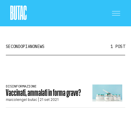
SECONDOPIANONEWS
1 POST
CRONACA E POLITICA
DISINFORMAZIONE
Vaccinati, ammalati in forma grave?
SCIENZA E TECNOLOGIA
maicolengel butac
| 21 set 2021
SALUTE E MEDICINA