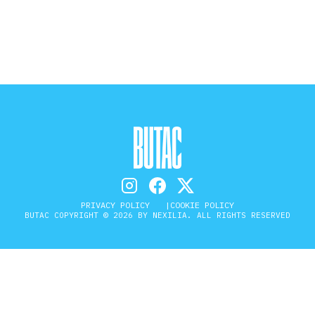
STORIA E CITAZIONI
INTRATTENIMENTO
COMPLOTTI, LEGGENDE URBANE ED
EVERGREEN
PRIVACY POLICY
COOKIE POLICY
BUTAC COPYRIGHT © 2026 BY NEXILIA. ALL RIGHTS RESERVED
EDITORIALI
TRUFFE E SOCIAL NETWORK