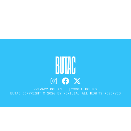
STORIA E CITAZIONI
INTRATTENIMENTO
COMPLOTTI, LEGGENDE URBANE ED
EVERGREEN
PRIVACY POLICY
COOKIE POLICY
EDITORIALI
BUTAC COPYRIGHT © 2026 BY NEXILIA. ALL RIGHTS RESERVED
TRUFFE E SOCIAL NETWORK