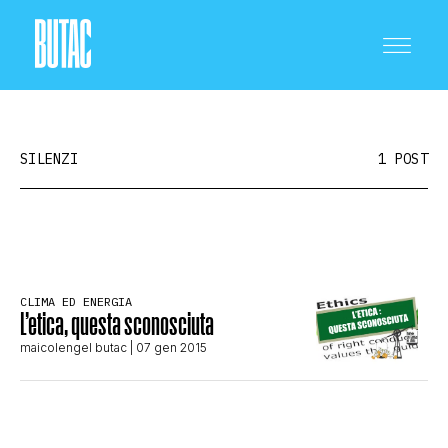
SILENZI
1 POST
CRONACA E POLITICA
CLIMA ED ENERGIA
L’etica, questa sconosciuta
SCIENZA E TECNOLOGIA
maicolengel butac
| 07 gen 2015
SALUTE E MEDICINA