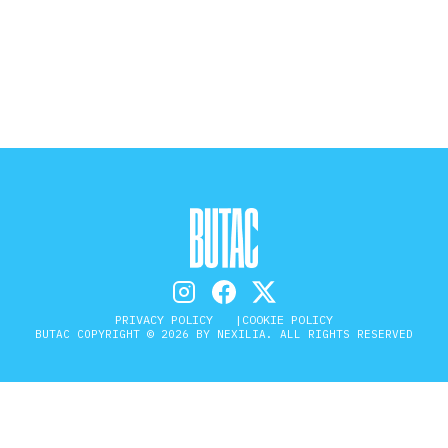
STORIA E CITAZIONI
INTRATTENIMENTO
COMPLOTTI, LEGGENDE URBANE ED
EVERGREEN
EDITORIALI
PRIVACY POLICY
COOKIE POLICY
BUTAC COPYRIGHT © 2026 BY NEXILIA. ALL RIGHTS RESERVED
TRUFFE E SOCIAL NETWORK