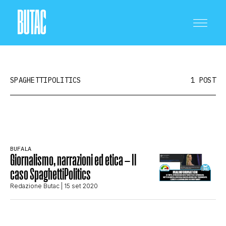
SPAGHETTIPOLITICS
1 POST
CRONACA E POLITICA
BUFALA
Giornalismo, narrazioni ed etica – Il
SCIENZA E TECNOLOGIA
caso SpaghettiPolitics
Redazione Butac
| 15 set 2020
SALUTE E MEDICINA