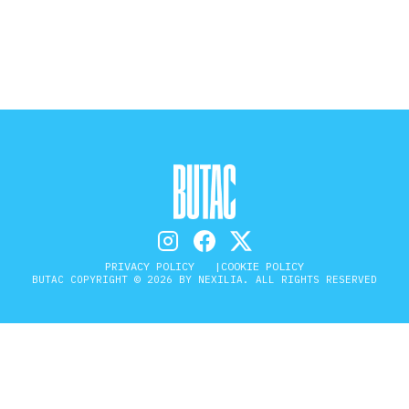
STORIA E CITAZIONI
INTRATTENIMENTO
COMPLOTTI, LEGGENDE URBANE ED
EVERGREEN
PRIVACY POLICY
COOKIE POLICY
BUTAC COPYRIGHT © 2026 BY NEXILIA. ALL RIGHTS RESERVED
EDITORIALI
TRUFFE E SOCIAL NETWORK