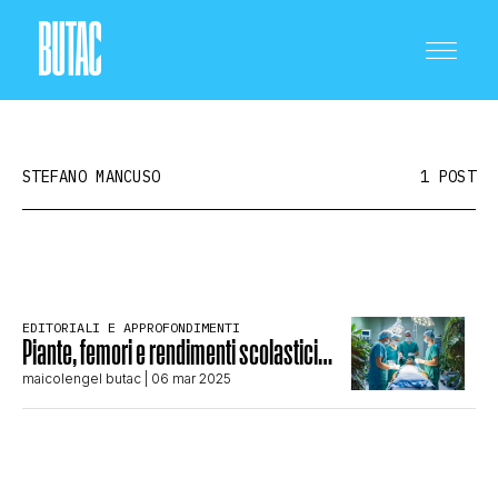
STEFANO MANCUSO
1 POST
CRONACA E POLITICA
EDITORIALI E APPROFONDIMENTI
Piante, femori e rendimenti scolastici…
SCIENZA E TECNOLOGIA
maicolengel butac
| 06 mar 2025
SALUTE E MEDICINA