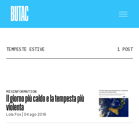
TEMPESTE ESTIVE
1 POST
CRONACA E POLITICA
MISINFORMATION
Il giorno più caldo e la tempesta più
SCIENZA E TECNOLOGIA
violenta
Lola Fox
| 04 ago 2016
SALUTE E MEDICINA