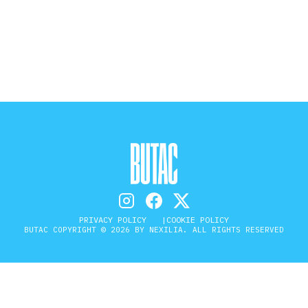
STORIA E CITAZIONI
INTRATTENIMENTO
COMPLOTTI, LEGGENDE URBANE ED
EVERGREEN
EDITORIALI
PRIVACY POLICY
COOKIE POLICY
BUTAC COPYRIGHT © 2026 BY NEXILIA. ALL RIGHTS RESERVED
TRUFFE E SOCIAL NETWORK