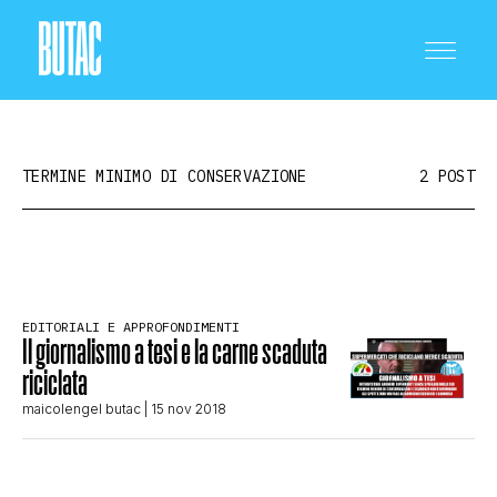
TERMINE MINIMO DI CONSERVAZIONE
2 POST
CRONACA E POLITICA
EDITORIALI E APPROFONDIMENTI
Il giornalismo a tesi e la carne scaduta
SCIENZA E TECNOLOGIA
riciclata
maicolengel butac
| 15 nov 2018
SALUTE E MEDICINA