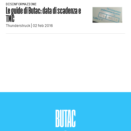
DISINFORMAZIONE
STORIA E CITAZIONI
Le guide di Butac: data di scadenza e
TMC
Thunderstruck
| 02 feb 2016
INTRATTENIMENTO
COMPLOTTI, LEGGENDE URBANE ED
EVERGREEN
EDITORIALI
TRUFFE E SOCIAL NETWORK