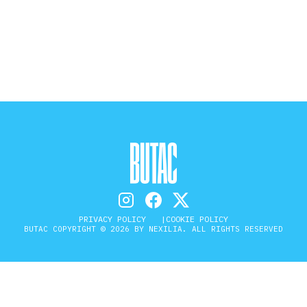
STORIA E CITAZIONI
INTRATTENIMENTO
COMPLOTTI, LEGGENDE URBANE ED
EVERGREEN
EDITORIALI
PRIVACY POLICY
COOKIE POLICY
BUTAC COPYRIGHT © 2026 BY NEXILIA. ALL RIGHTS RESERVED
TRUFFE E SOCIAL NETWORK