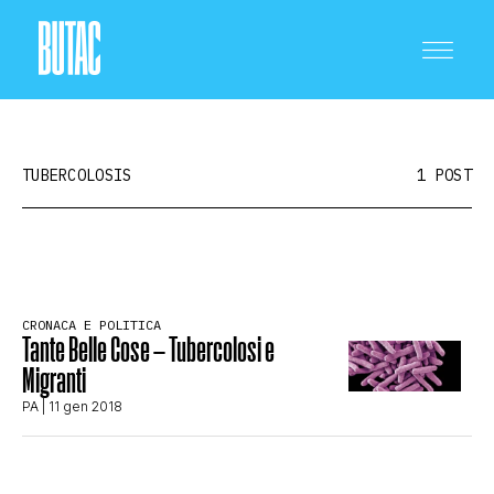
TUBERCOLOSIS
1 POST
CRONACA E POLITICA
CRONACA E POLITICA
Tante Belle Cose – Tubercolosi e
SCIENZA E TECNOLOGIA
Migranti
PA
| 11 gen 2018
SALUTE E MEDICINA