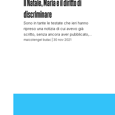
Il Natale, Maria e il diritto di
discriminare
Sono in tante le testate che ieri hanno
ripreso una notizia di cui avevo già
scritto, senza ancora aver pubblicato,
nella notte tra il 28 e il 29 novembre.
maicolengel butac
| 30 nov 2021
EDIT: Quando ho scritto l’articolo queste
linee guida erano introvabili e Il Giornale
come detto non le aveva linkate in
alcuna maniera pertanto ero stato […]