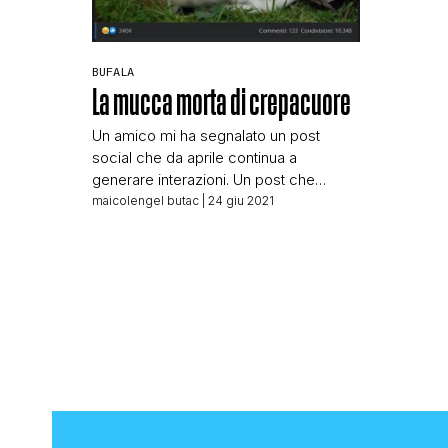
BUFALA
La mucca morta di crepacuore
Un amico mi ha segnalato un post
social che da aprile continua a
generare interazioni. Un post che
mostra la foto che vedete sopra. E che
maicolengel butac
| 24 giu 2021
nel testo riporta queste parole: Lei era
una mucca, una mucca e basta, però
era lì quando hanno portato via il suo
vitellino in un camion. Lei lo sentiva […]