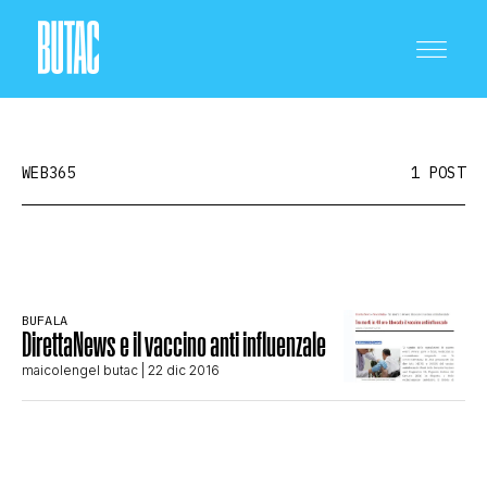
WEB365
1 POST
CRONACA E POLITICA
BUFALA
DirettaNews e il vaccino anti influenzale
SCIENZA E TECNOLOGIA
maicolengel butac
| 22 dic 2016
SALUTE E MEDICINA