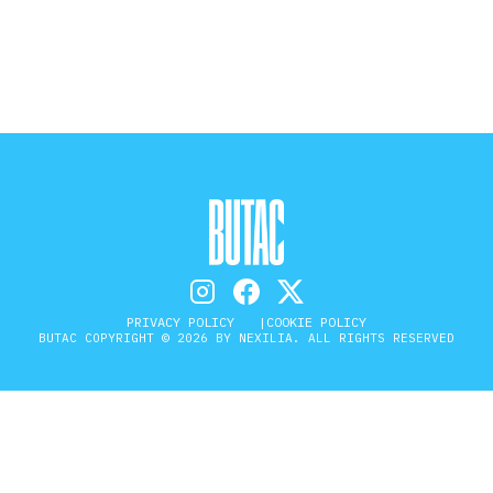
STORIA E CITAZIONI
INTRATTENIMENTO
COMPLOTTI, LEGGENDE URBANE ED
EVERGREEN
PRIVACY POLICY
COOKIE POLICY
BUTAC COPYRIGHT © 2026 BY NEXILIA. ALL RIGHTS RESERVED
EDITORIALI
TRUFFE E SOCIAL NETWORK