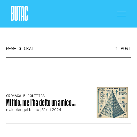
WEWE GLOBAL
1 POST
CRONACA E POLITICA
CRONACA E POLITICA
SCIENZA E TECNOLOGIA
Mi fido, me l’ha detto un amico…
maicolengel butac
| 31 ott 2024
SALUTE E MEDICINA