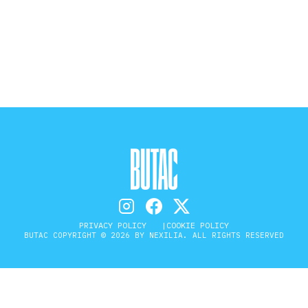
STORIA E CITAZIONI
INTRATTENIMENTO
COMPLOTTI, LEGGENDE URBANE ED
EVERGREEN
EDITORIALI
PRIVACY POLICY
COOKIE POLICY
BUTAC COPYRIGHT © 2026 BY NEXILIA. ALL RIGHTS RESERVED
TRUFFE E SOCIAL NETWORK