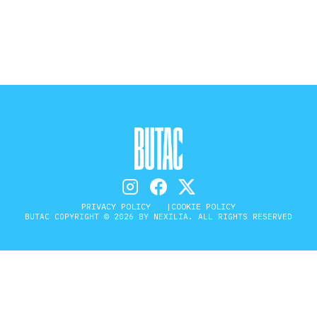
STORIA E CITAZIONI
INTRATTENIMENTO
COMPLOTTI, LEGGENDE URBANE ED
EVERGREEN
PRIVACY POLICY
COOKIE POLICY
BUTAC COPYRIGHT © 2026 BY NEXILIA. ALL RIGHTS RESERVED
EDITORIALI
TRUFFE E SOCIAL NETWORK