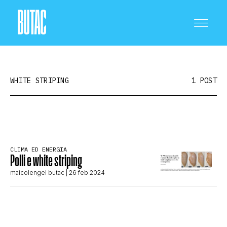
WHITE STRIPING
1 POST
CRONACA E POLITICA
CLIMA ED ENERGIA
Polli e white striping
SCIENZA E TECNOLOGIA
maicolengel butac
| 26 feb 2024
SALUTE E MEDICINA