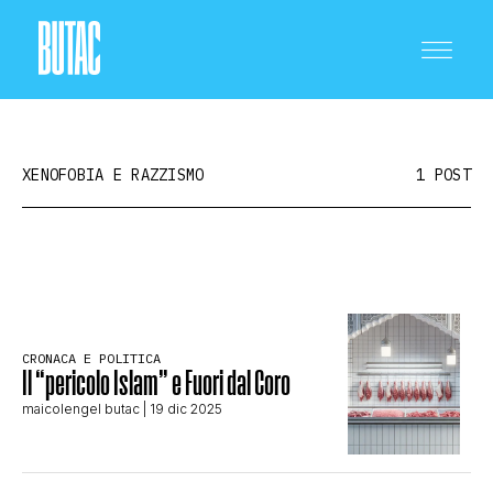
XENOFOBIA E RAZZISMO
1 POST
CRONACA E POLITICA
SCIENZA E TECNOLOGIA
CRONACA E POLITICA
Il “pericolo Islam” e Fuori dal Coro
maicolengel butac
| 19 dic 2025
SALUTE E MEDICINA