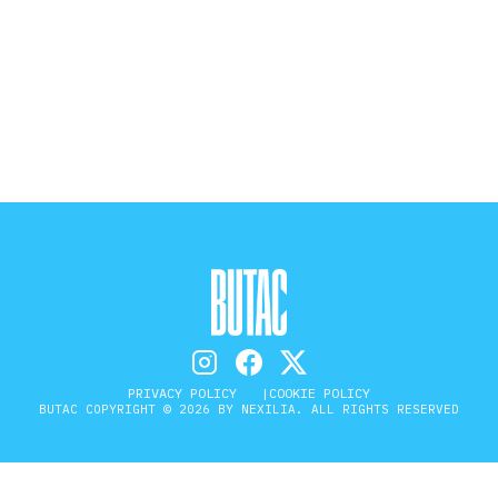
STORIA E CITAZIONI
INTRATTENIMENTO
COMPLOTTI, LEGGENDE URBANE ED
EVERGREEN
EDITORIALI
PRIVACY POLICY
COOKIE POLICY
BUTAC COPYRIGHT © 2026 BY NEXILIA. ALL RIGHTS RESERVED
TRUFFE E SOCIAL NETWORK